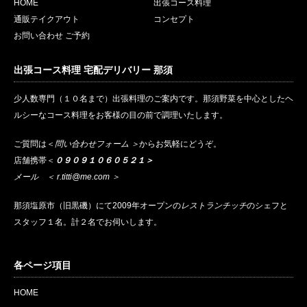
HOME
出張コース料理
通販テイクアウト
コンセプト
お問い合わせ ご予約
出張コース料理 宅配デリバリー 那須
少人数専門（１０名まで）出張料理のご案内です。那須野菜を中心としたヘ
ルシーなコース料理をお客様の目の前で調理いたします。
ご質問は＜
問い合わせフォーム ＞
からお気軽にどうぞ。
店舗携帯＜
０９０９１０６０５２１＞
メール ＜
r.titti@me.com
＞
那須塩原市（旧黒磯）にて2009年オープンの
レストランチッチ
のシェフと
スタッフ１名。計２名でお伺いします。
各ページ項目
HOME