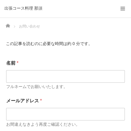
出張コース料理 那須
Home
お問い合わせ
この記事を読むのに必要な時間は約 0 分です。
名前
*
フルネームでお願いいたします。
電
メールアドレス
*
話
番
号
ご
希
お間違えなきよう再度ご確認ください。
望